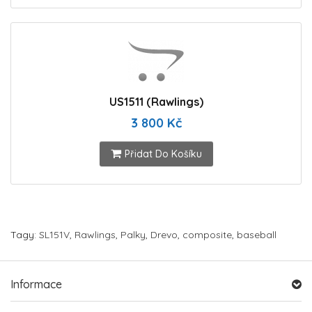
US1511 (Rawlings)
3 800 Kč
Přidat Do Košíku
Tagy:
SL151V
,
Rawlings
,
Palky
,
Drevo
,
composite
,
baseball
Informace