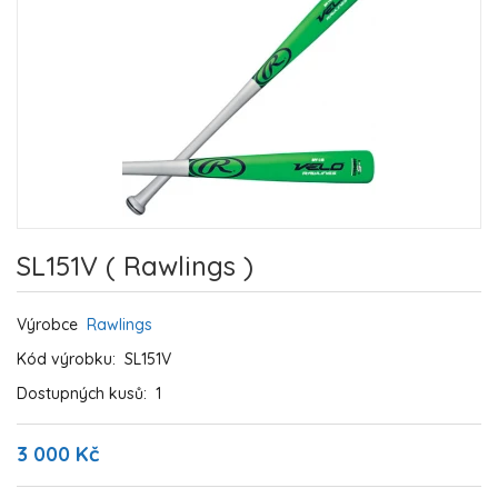
SL151V ( Rawlings )
Výrobce
Rawlings
Kód výrobku:
SL151V
Dostupných kusů:
1
3 000 Kč