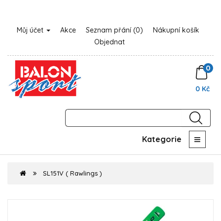
Můj účet
Akce
Seznam přání (0)
Nákupní košík
Objednat
0
0 Kč
Kategorie
SL151V ( Rawlings )