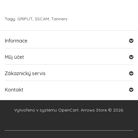
Tagy:
GRIPUT
,
SSCAM
,
Tanners
Informace
Můj účet
Zákaznický servis
Kontakt
Vytvořeno v systému
OpenCart
. Arrows Store © 2026.