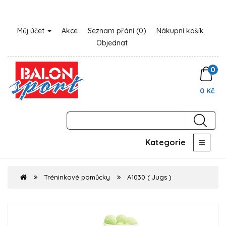
Můj účet
Akce
Seznam přání (0)
Nákupní košík
Objednat
0
0 Kč
Kategorie
Tréninkové pomůcky
A1030 ( Jugs )