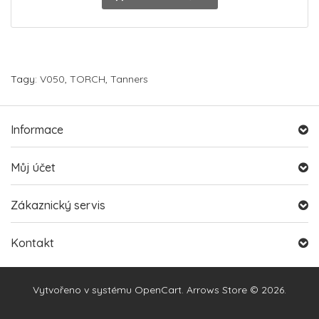
Tagy:
V050
,
TORCH
,
Tanners
Informace
Můj účet
Zákaznický servis
Kontakt
Vytvořeno v systému
OpenCart
. Arrows Store © 2026.