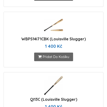
WBPS14I71CBK (Louisville Slugger)
1 400 Kč
Přidat Do Košíku
QI13C (Louisville Slugger)
1 400 Kč