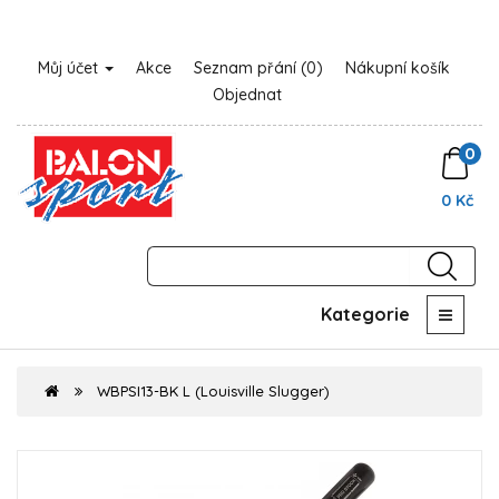
Můj účet
Akce
Seznam přání (0)
Nákupní košík
Objednat
0
0 Kč
Kategorie
WBPSI13-BK L (Louisville Slugger)