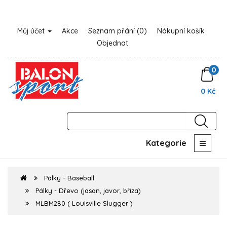
Můj účet
Akce
Seznam přání (0)
Nákupní košík
Objednat
0
0 Kč
Kategorie
Pálky - Baseball
Pálky - Dřevo (jasan, javor, bříza)
MLBM280 ( Louisville Slugger )