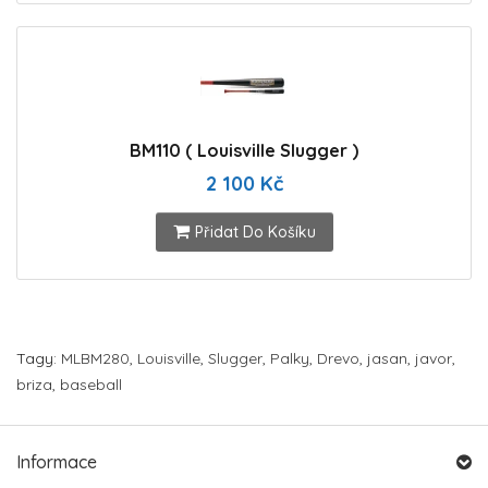
BM110 ( Louisville Slugger )
2 100 Kč
Přidat Do Košíku
Tagy:
MLBM280
,
Louisville
,
Slugger
,
Palky
,
Drevo
,
jasan
,
javor
,
briza
,
baseball
Informace