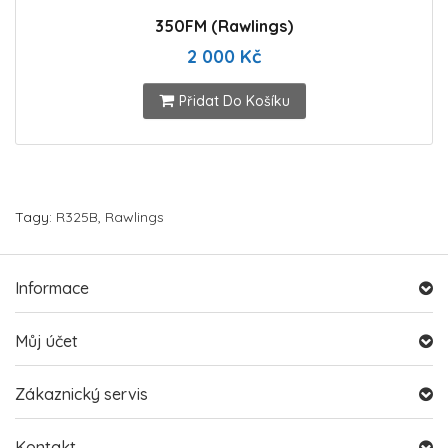
350FM (Rawlings)
2 000 Kč
Přidat Do Košíku
Tagy:
R325B
,
Rawlings
Informace
Můj účet
Zákaznický servis
Kontakt