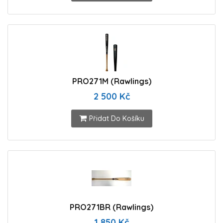
PRO271M (Rawlings)
2 500 Kč
Přidat Do Košíku
PRO271BR (Rawlings)
1 850 Kč