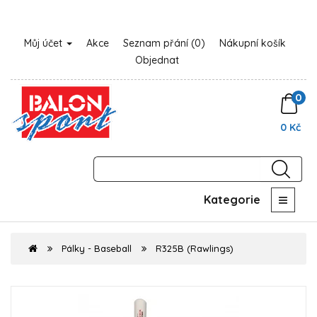
Můj účet
Akce
Seznam přání (0)
Nákupní košík
Objednat
0
0 Kč
Kategorie
Pálky - Baseball
R325B (Rawlings)