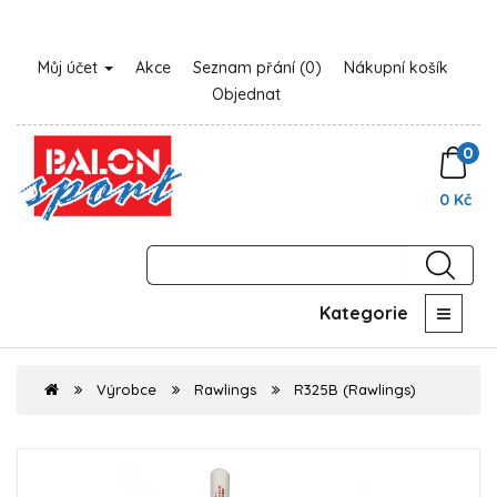
Můj účet
Akce
Seznam přání (0)
Nákupní košík
Objednat
0
0 Kč
Kategorie
Výrobce
Rawlings
R325B (Rawlings)