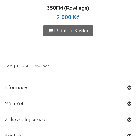
350FM (Rawlings)
2 000 Kč
Přidat Do Košíku
Tagy:
R325B
,
Rawlings
Informace
Můj účet
Zákaznický servis
Kontakt