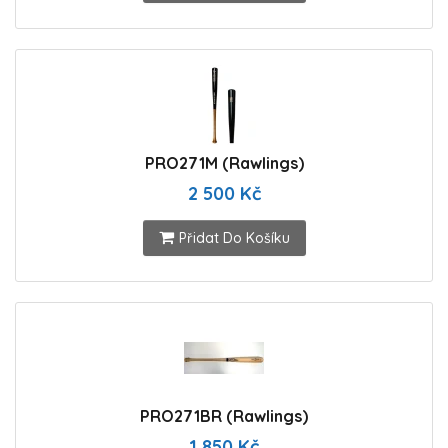
PRO271M (Rawlings)
2 500 Kč
Přidat Do Košíku
PRO271BR (Rawlings)
1 850 Kč