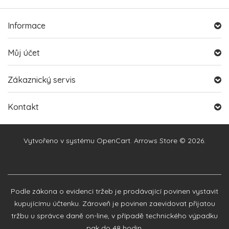
Informace
Můj účet
Zákaznický servis
Kontakt
Vytvořeno v systému
OpenCart
. Arrows Store © 2026.
Podle zákona o evidenci tržeb je prodávající povinen vystavit
kupujícímu účtenku. Zároveň je povinen zaevidovat přijatou
tržbu u správce daně on-line, v případě technického výpadku
pak do 48 hodin.