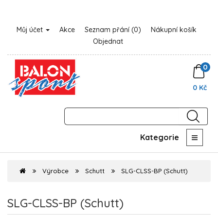
Můj účet
Akce
Seznam přání (0)
Nákupní košík
Objednat
0
0 Kč
Kategorie
Výrobce
Schutt
SLG-CLSS-BP (Schutt)
SLG-CLSS-BP (Schutt)